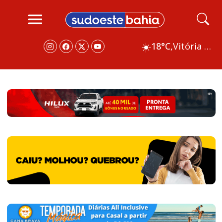
☀️
18°C,
Vitória da Conquista