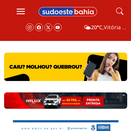
🌤️
20°C,
Vitória da Conquista