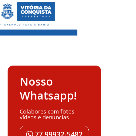
Nosso
Whatsapp!
Colabores com fotos,
vídeos e denúncias.
77 99932-5482