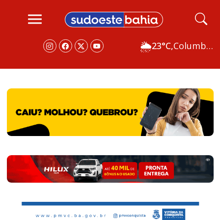
🌦
23°C,
Columbus