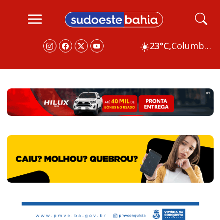
☀️
23°C,
Columbus