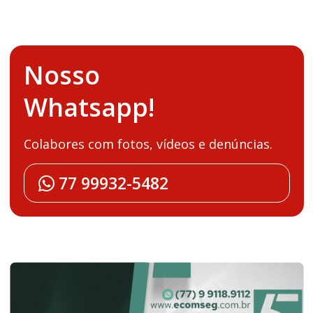
Nosso
Whatsapp!
Colabores com fotos, vídeos e denúncias.
77 99932-5482