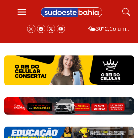
🌤️
30°C,
Columbus