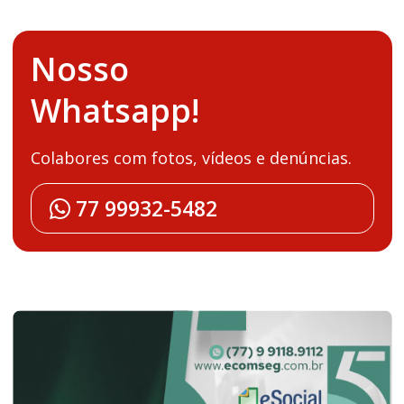
Nosso
Whatsapp!
Colabores com fotos, vídeos e denúncias.
77 99932-5482