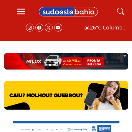
☀️
26°C,
Columbus