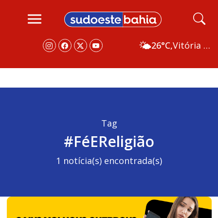
🌤️
26°C,
Vitória da Conquista
Tag
#FéEReligião
1 notícia(s) encontrada(s)