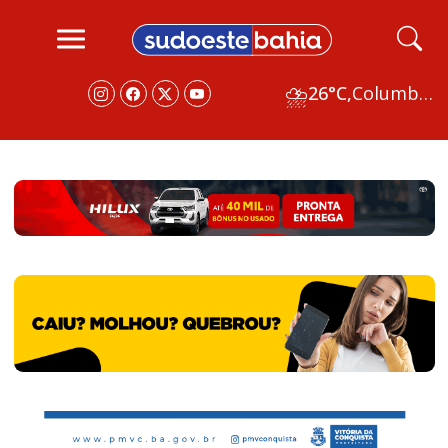
⛈
26°C,
Columbus