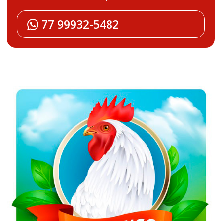
77 99932-5482