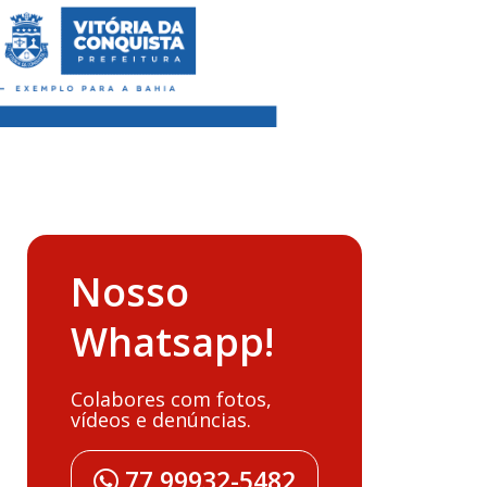
Nosso
Whatsapp!
Colabores com fotos,
vídeos e denúncias.
77 99932-5482