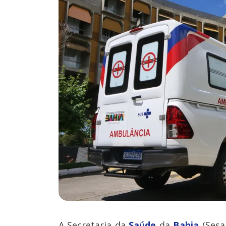
A Secretaria da
Saúde
da
Bahia
(Sesa