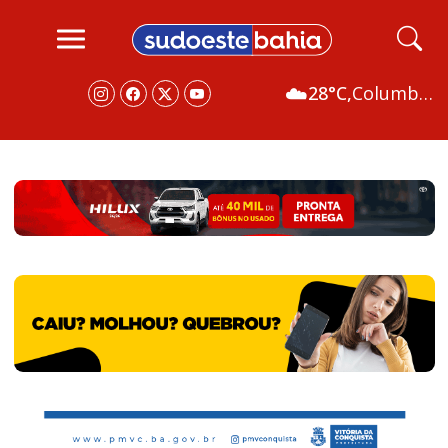
☁️
28°C,
Columbus