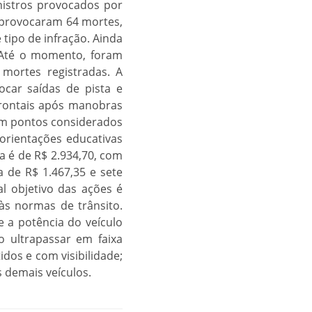
nistros provocados por
e provocaram 64 mortes,
tipo de infração. Ainda
 Até o momento, foram
 mortes registradas. A
car saídas de pista e
frontais após manobras
s em pontos considerados
 orientações educativas
a é de R$ 2.934,70, com
a de R$ 1.467,35 e sete
al objetivo das ações é
às normas de trânsito.
e a potência do veículo
o ultrapassar em faixa
dos e com visibilidade;
s demais veículos.