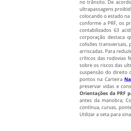
no trânsito. De acord
ultrapassagens proibi
colocando o estado na 
conforme a PRF, os p
contabilizados 63 aci
corporação destaca q
colisões transversais,
arriscadas. Para reduzi
críticos das rodovias 
sobre os riscos das ul
suspensão do direito d
pontos na Carteira
Na
preservar vidas e cons
Orientações da PRF p
antes da manobra; Con
contínua, curvas, pont
Utilizar a seta para si