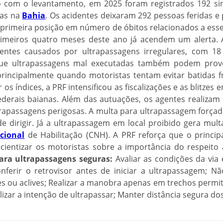
o com o levantamento, em 2025 foram registrados 192 si
das na
Bahia
. Os acidentes deixaram 292 pessoas feridas 
primeira posição em número de óbitos relacionados a esse 
rimeiros quatro meses deste ano já acendem um alerta.
dentes causados por ultrapassagens irregulares, com 18
ue ultrapassagens mal executadas também podem provo
 principalmente quando motoristas tentam evitar batidas 
r os índices, a PRF intensificou as fiscalizações e as blitze
federais baianas. Além das autuações, os agentes realizam
trapassagens perigosas. A multa para ultrapassagem forçad
e dirigir. Já a ultrapassagem em local proibido gera mult
cional
de Habilitação (CNH). A PRF reforça que o princip
cientizar os motoristas sobre a importância do respeito 
ara ultrapassagens seguras:
Avaliar as condições da via 
ferir o retrovisor antes de iniciar a ultrapassagem; Nã
es ou aclives; Realizar a manobra apenas em trechos permiti
nalizar a intenção de ultrapassar; Manter distância segura do