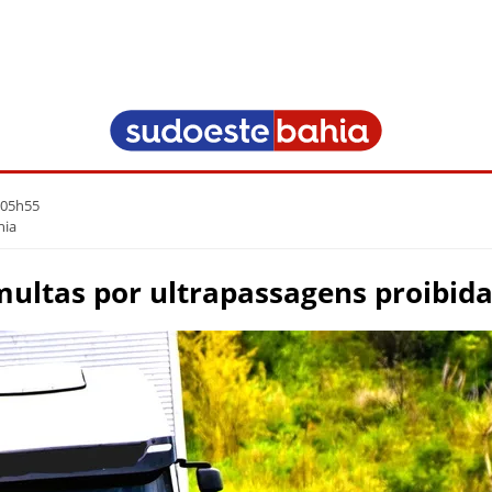
 05h55
hia
multas por ultrapassagens proibid