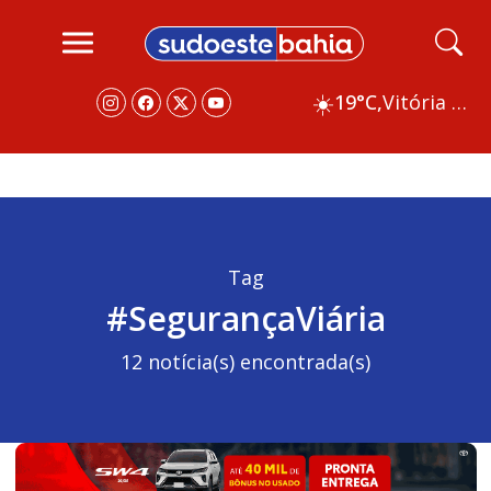
☀️
19°C,
Vitória da Conquista
Tag
#SegurançaViária
12 notícia(s) encontrada(s)