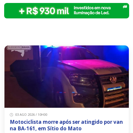
03 AGO 2026 / 10H00
Motociclista morre após ser atingido por van
na BA‑161, em Sítio do Mato