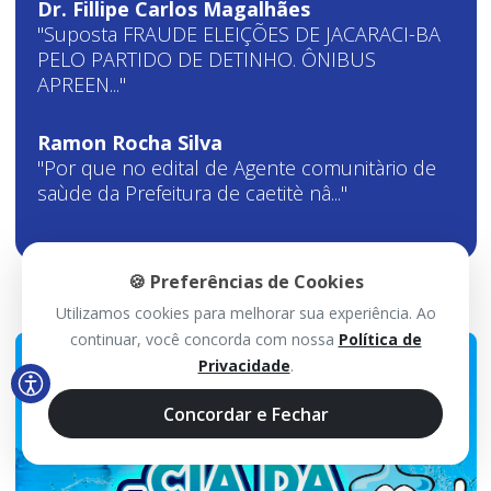
Dr. Fillipe Carlos Magalhães
"Suposta FRAUDE ELEIÇÕES DE JACARACI-BA
PELO PARTIDO DE DETINHO. ÔNIBUS
APREEN..."
Ramon Rocha Silva
"Por que no edital de Agente comunitàrio de
saùde da Prefeitura de caetitè nâ..."
🍪 Preferências de Cookies
Utilizamos cookies para melhorar sua experiência. Ao
continuar, você concorda com nossa
Política de
Privacidade
.
Concordar e Fechar