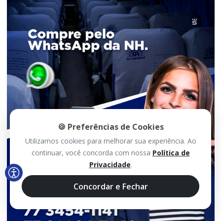
🍪 Preferências de Cookies
Utilizamos cookies para melhorar sua experiência. Ao
continuar, você concorda com nossa
Política de
Privacidade
.
Concordar e Fechar