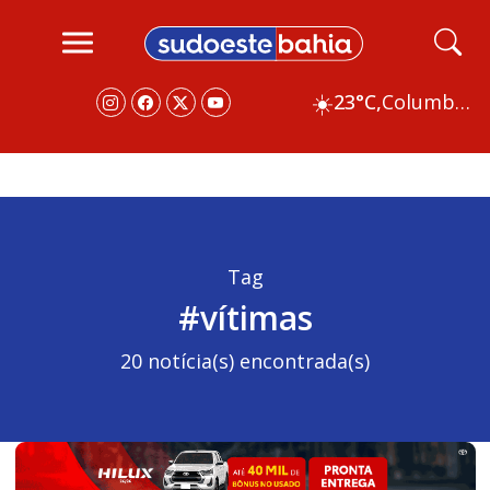
☀️
23°C,
Columbus
Tag
#vítimas
20 notícia(s) encontrada(s)