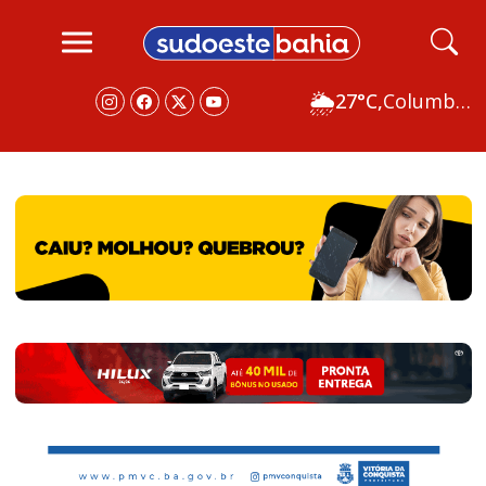
🌦
27°C,
Columbus