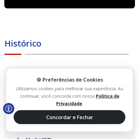
Histórico
2026
🍪 Preferências de Cookies
Utilizamos cookies para melhorar sua experiência. Ao
Agosto (99)
continuar, você concorda com nossa
Política de
Privacidade
.
Julho (467)
Junho (485)
Concordar e Fechar
Maio (517)