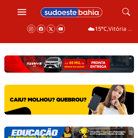
☁️
15°C,
Vitória da Conquista