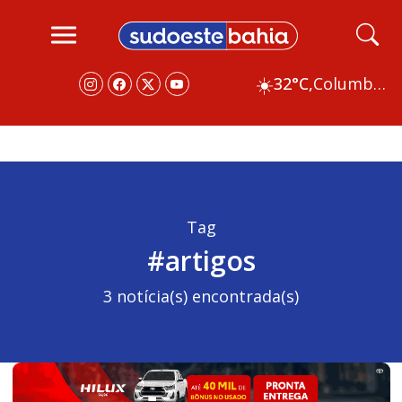
☀️
32°C,
Columbus
Tag
#artigos
3 notícia(s) encontrada(s)