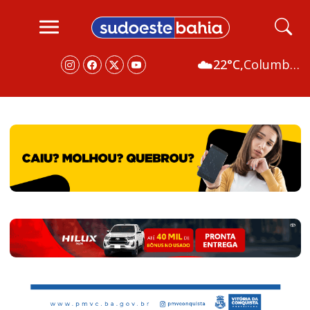
☁️
22°C,
Columbus