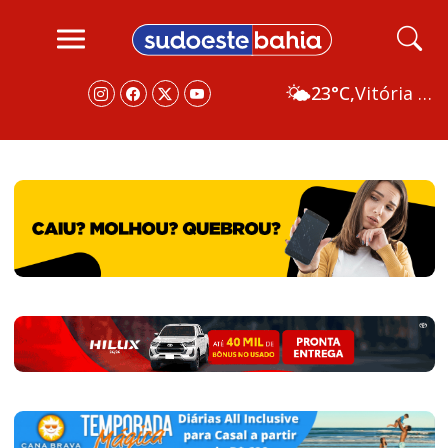
🌤️
23°C,
Vitória da Conquista