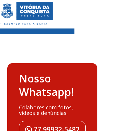
Nosso
Whatsapp!
Colabores com fotos,
vídeos e denúncias.
77 99932-5482