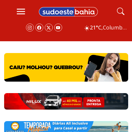
☀️
21°C,
Columbus