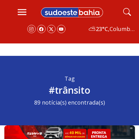
⛅
23°C,
Columbus
Tag
#trânsito
89 notícia(s) encontrada(s)