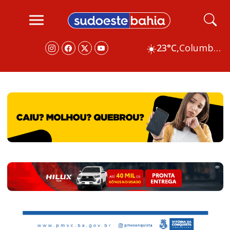
☀️
23°C,
Columbus