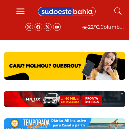
☀️
22°C,
Columbus