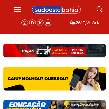
🌤️
26°C,
Vitória da Conquista