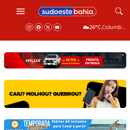
☁️
26°C,
Columbus