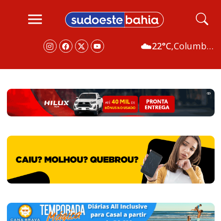
☁️
22°C,
Columbus