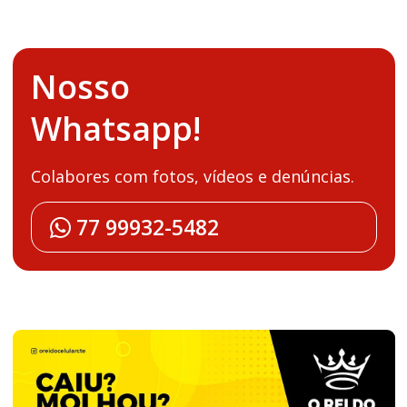
Nosso
Whatsapp!
Colabores com fotos, vídeos e denúncias.
77 99932-5482