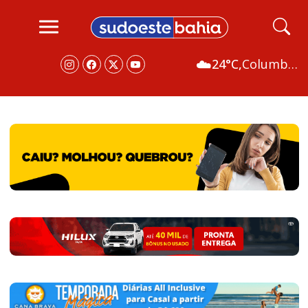
☁️
24°C,
Columbus