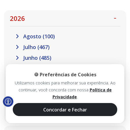
2026
Agosto (100)
Julho (467)
Junho (485)
Maio (517)
🍪 Preferências de Cookies
Abril (457)
Utilizamos cookies para melhorar sua experiência. Ao
Março (410)
continuar, você concorda com nossa
Política de
Privacidade
.
Fevereiro (301)
Concordar e Fechar
Janeiro (302)