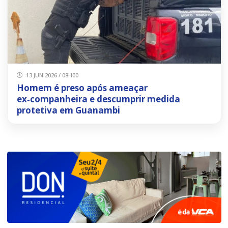
13 JUN 2026 / 08H00
Homem é preso após ameaçar
ex‑companheira e descumprir medida
protetiva em Guanambi