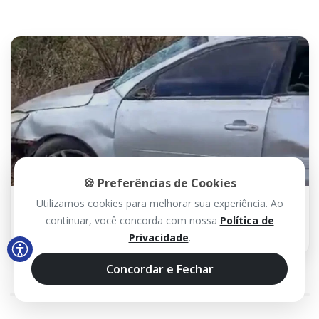
🍪 Preferências de Cookies
Utilizamos cookies para melhorar sua experiência. Ao
31 MAI 2026 / 07H30
Carro tomba na BR-030 e motorista fica
continuar, você concorda com nossa
Política de
gravemente ferido em Monte Alto
Privacidade
.
Concordar e Fechar