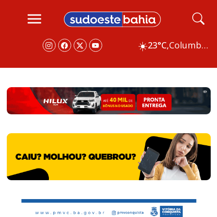
☀️
23°C,
Columbus