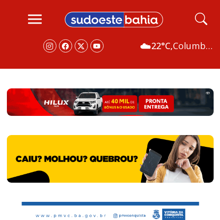
☁️
22°C,
Columbus