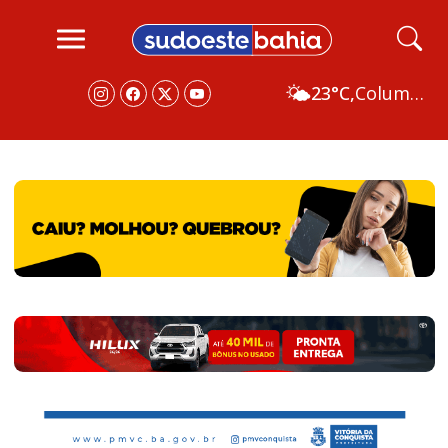
🌤️
23°C,
Columbus