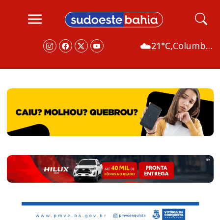
☁️
21°C,
Columbus