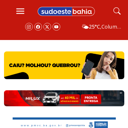
🌤️
25°C,
Columbus