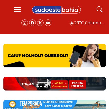
☀️
23°C,
Columbus