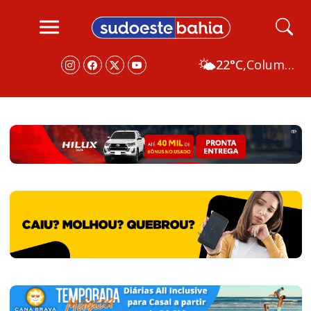
🌤️
22°C,
Columbus