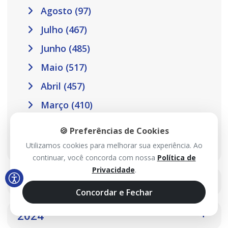
Agosto (97)
Julho (467)
Junho (485)
Maio (517)
Abril (457)
Março (410)
Fevereiro (301)
🍪 Preferências de Cookies
Janeiro (302)
Utilizamos cookies para melhorar sua experiência. Ao
continuar, você concorda com nossa
Política de
Privacidade
.
2025
Concordar e Fechar
2024