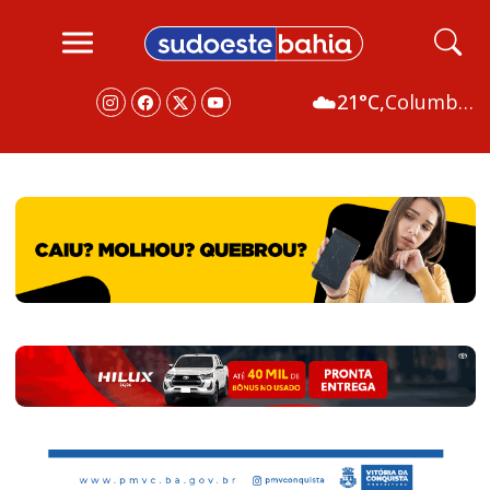
☁️
21°C,
Columbus