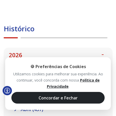
Histórico
2026
🍪 Preferências de Cookies
Agosto (113)
Utilizamos cookies para melhorar sua experiência. Ao
Julho (467)
continuar, você concorda com nossa
Política de
Privacidade
.
Junho (485)
Concordar e Fechar
Maio (517)
Abril (457)