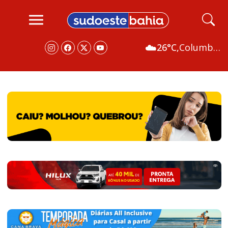
☁️
26°C,
Columbus