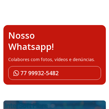
Nosso
Whatsapp!
Colabores com fotos, vídeos e denúncias.
77 99932-5482