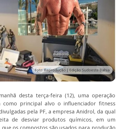
Foto: Reprodução | Edição Sudoeste Bahia
a manhã desta terça-feira (12), uma operação
 como principal alvo o influenciador fitness
ivulgadas pela PF, a empresa Anidrol, da qual
peita de desviar produtos químicos, em um
do que os compostos são usados para produção