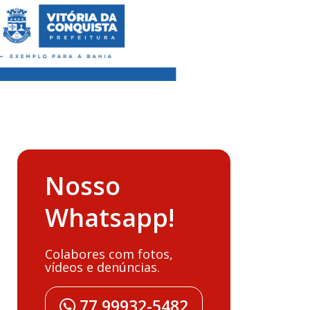
Nosso
Whatsapp!
Colabores com fotos,
vídeos e denúncias.
77 99932-5482