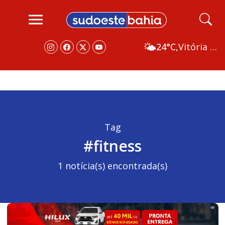
🌤️
24°C,
Vitória da Conquista
Tag
#fitness
1 notícia(s) encontrada(s)