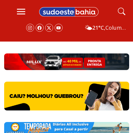
🌤️
21°C,
Columbus