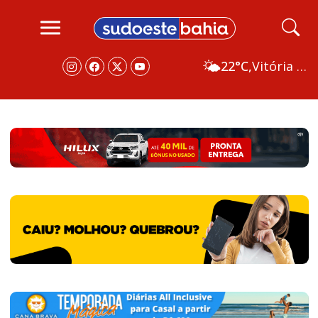
🌤️
22°C,
Vitória da Conquista