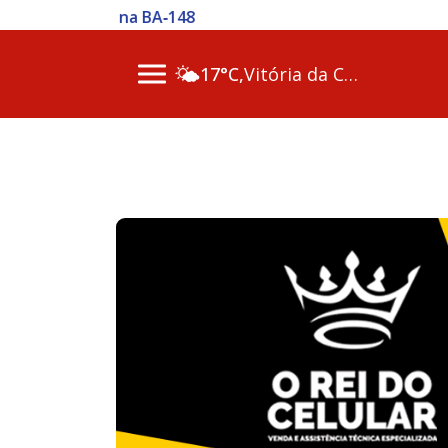
06 Ago 2026 / 11h00 - Polícia
🌤️
17°C,
Vitória da Conq…