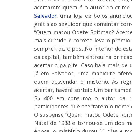
acertarem quem é o autor do crime 
Salvador
, uma loja de bolos anuncio
grátis ao seguidor que comentar cor
“Quem matou Odete Roitman? Acerte 
mais curtido e correto leva o prêmio
sempre”, diz o post.No interior do es
da capital, também entrou na brinca
acertar o palpite. Caso haja mais de 
Já em Salvador, uma manicure ofere
quem desvendar o mistério. As reg
acertar, haverá sorteio.Um bar tamb
R$ 400 em consumo o autor da res
participantes que acertarem o nome 
O suspense “Quem matou Odete Roitma
Natal de 1988 e tornou-se um dos ma
época, o mistério durou 11 dias e m