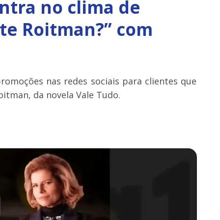
ntra no clima de
e Roitman?” com
promoções nas redes sociais para clientes que
oitman, da novela Vale Tudo.