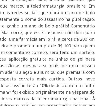
que marcou a teledramaturgia brasileira. Em
u nas redes sociais que dará um ano de bolo
retamente o nome do assassino na publicação.
e ganhe um ano de bolo grátis! Comentário
! Mas corre, que esse suspense não dura para
tado, uma farmácia em Ipirá, a cerca de 200 km
deira e prometeu um pix de R$ 100 para quem
um comentário correto, será feito um sorteio.
ceu aplicação gratuita de unhas de gel para
ras são as mesmas: se mais de uma pessoa
ém aderiu à ação e anunciou que premiará com
posta correta mais curtida. Outros nove
do assassino terão 10% de desconto na conta.
n?” foi exibido originalmente na véspera do
iores marcos da teledramaturgia nacional. À
obilizou o país. Foram organizados bolões em