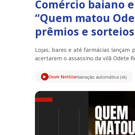
Comércio baiano e
“Quem matou Odet
prêmios e sorteios
Lojas, bares e até farmácias lançam 
acertarem o assassino da vilã Odete R
Ouvir Notícia
Narração automática (IA)