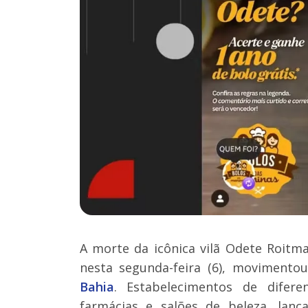
A morte da icônica vilã Odete Roitma
nesta segunda-feira (6), movimento
Bahia
. Estabelecimentos de difere
farmácias e salões de beleza, lan