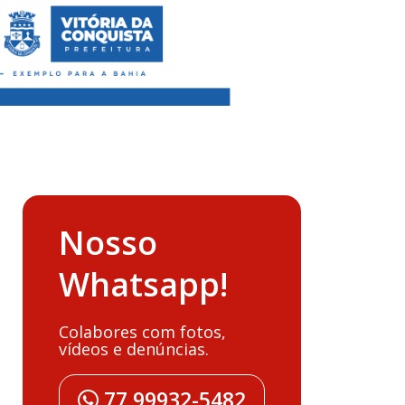
Nosso
Whatsapp!
Colabores com fotos,
vídeos e denúncias.
77 99932-5482