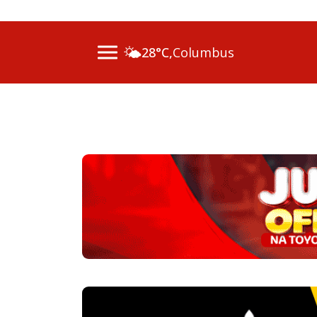
07 Ago 2026 / 14h00 - Inscr
🌤️
28°C,
Columbus