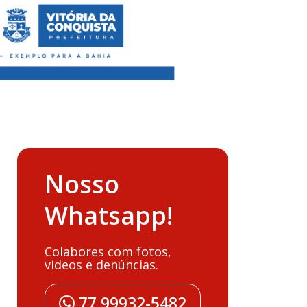
Nosso
Whatsapp!
Colabores com fotos,
vídeos e denúncias.
77 99932-5482