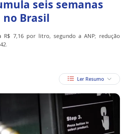
cumula seis semanas
no Brasil
a R$ 7,16 por litro, segundo a ANP; redução
42.
Ler Resumo