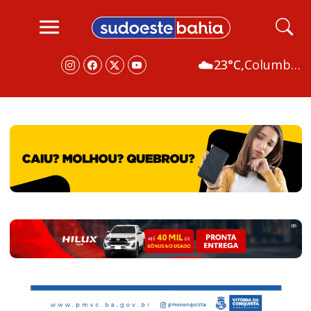
☁️
23°C,
Columbus