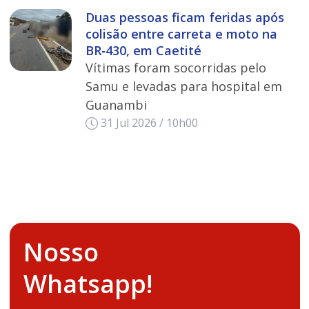
Duas pessoas ficam feridas após
colisão entre carreta e moto na
BR‑430, em Caetité
Vítimas foram socorridas pelo
Samu e levadas para hospital em
Guanambi
31 Jul 2026 / 10h00
Nosso
Whatsapp!