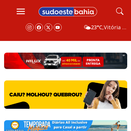
🌤️
23°C,
Vitória da Conquista