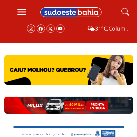
🌤️
31°C,
Columbus