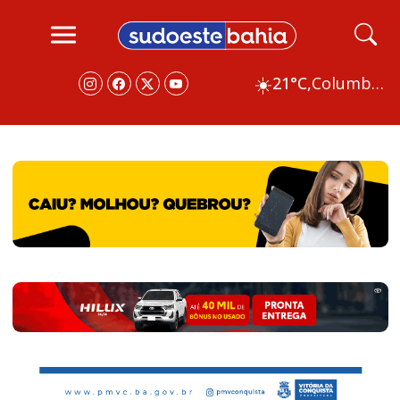
☀️
21°C,
Columbus