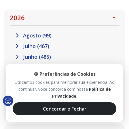
2026
Agosto (99)
Julho (467)
Junho (485)
Maio (517)
🍪 Preferências de Cookies
Abril (457)
Utilizamos cookies para melhorar sua experiência. Ao
Março (410)
continuar, você concorda com nossa
Política de
Privacidade
.
Fevereiro (301)
Concordar e Fechar
Janeiro (302)