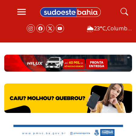
🌦
23°C,
Columbus