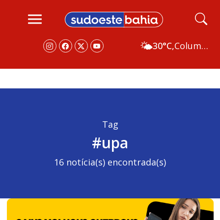
🌤️
30°C,
Columbus
Tag
#upa
16 notícia(s) encontrada(s)